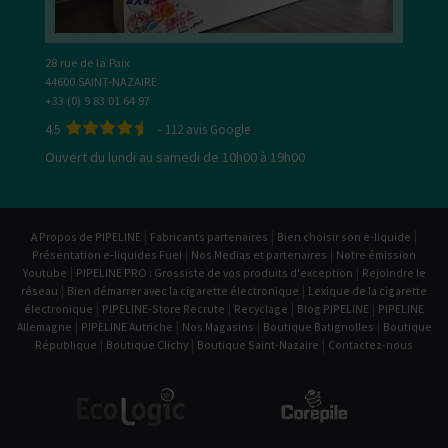
28 rue de la Paix
44600 SAINT-NAZAIRE
+33 (0) 9 83 01 64 97
4.5
-
112
avis Google
Ouvert du lundi au samedi de 10h00 à 19h00
|
|
|
A Propos de PIPELINE
Fabricants partenaires
Bien choisir son e-liquide
|
|
Présentation e-liquides Fuel
Nos Medias et partenaires
Notre émission
|
|
Youtube
PIPELINE PRO : Grossiste de vos produits d'exception
Rejoindre le
|
|
réseau
Bien démarrer avec la cigarette électronique
Lexique de la cigarette
|
|
|
|
électronique
PIPELINE-Store Recrute
Recyclage
Blog PIPELINE
PIPELINE
|
|
|
|
Allemagne
PIPELINE Autriche
Nos Magasins
Boutique Batignolles
Boutique
|
|
|
République
Boutique Clichy
Boutique Saint-Nazaire
Contactez-nous