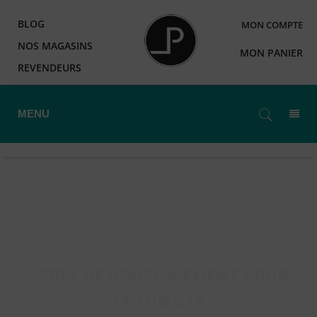
BLOG
MON COMPTE
NOS MAGASINS
MON PANIER
REVENDEURS
MENU
Accueil
>
Matériel Expert
>
Taifun
>
Gamme Taifun GTR
>
VERRE DE REMPLACEMENT POUR
TAIFUN GTR