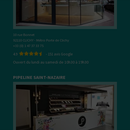
10 rue Bonnet
92110 CLICHY - Métro Porte de Clichy
+33 (0) 1 47 37 33 75
4.9
-
151
avis Google
Ouvert du lundi au samedi de 10h30 à 19h30
PIPELINE SAINT-NAZAIRE