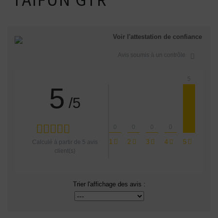
TAIFUN GTR
Voir l'attestation de confiance
Avis soumis à un contrôle
5
5
/5
0
0
0
0
1
2
3
4
5
Calculé à partir de
5
avis
client(s)
Trier l'affichage des avis :