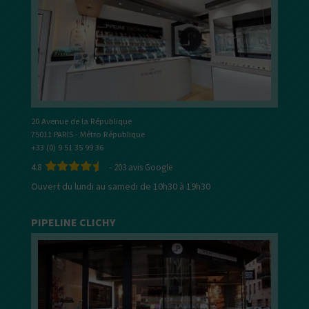
20 Avenue de la République
75011 PARIS - Métro République
+33 (0) 9 51 35 99 36
4.8
-
203
avis Google
Ouvert du lundi au samedi de 10h30 à 19h30
PIPELINE CLICHY