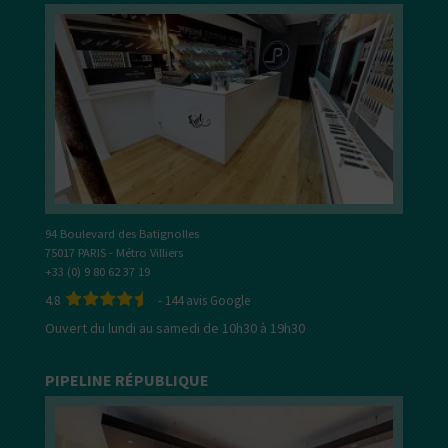
94 Boulevard des Batignolles
75017 PARIS - Métro Villiers
+33 (0) 9 80 62 37 19
4.8
-
144
avis Google
Ouvert du lundi au samedi de 10h30 à 19h30
PIPELINE RÉPUBLIQUE