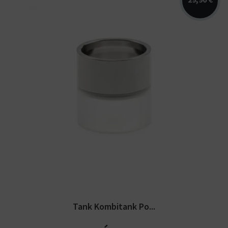
Réservoir en verre borosilicate et acier
inoxydable pour Taifun GTR....
Tank Kombitank Po...