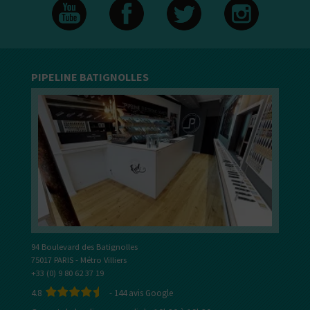
PIPELINE BATIGNOLLES
94 Boulevard des Batignolles
75017 PARIS - Métro Villiers
+33 (0) 9 80 62 37 19
4.8
-
144
avis Google