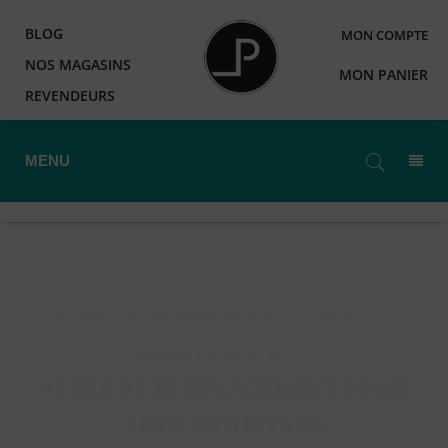
BLOG
MON COMPTE
NOS MAGASINS
MON PANIER
REVENDEURS
MENU
Accueil
>
Matériel Expert
>
Taifun
>
Gamme Taifun GTR
>
VERRE DE REMPLACEMENT POUR
TANK KOMBITANK