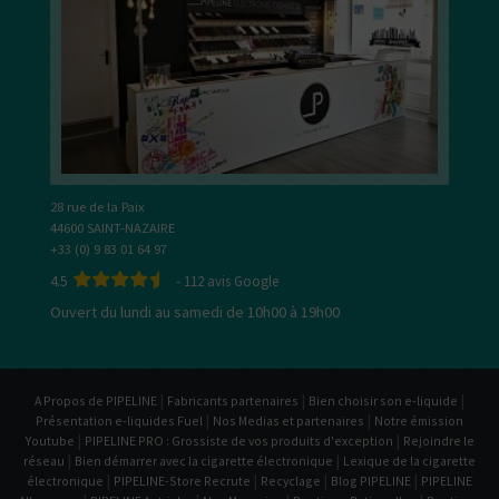
28 rue de la Paix
44600 SAINT-NAZAIRE
+33 (0) 9 83 01 64 97
4.5
-
112
avis Google
Ouvert du lundi au samedi de 10h00 à 19h00
|
|
|
A Propos de PIPELINE
Fabricants partenaires
Bien choisir son e-liquide
|
|
Présentation e-liquides Fuel
Nos Medias et partenaires
Notre émission
|
|
Youtube
PIPELINE PRO : Grossiste de vos produits d'exception
Rejoindre le
|
|
réseau
Bien démarrer avec la cigarette électronique
Lexique de la cigarette
|
|
|
|
électronique
PIPELINE-Store Recrute
Recyclage
Blog PIPELINE
PIPELINE