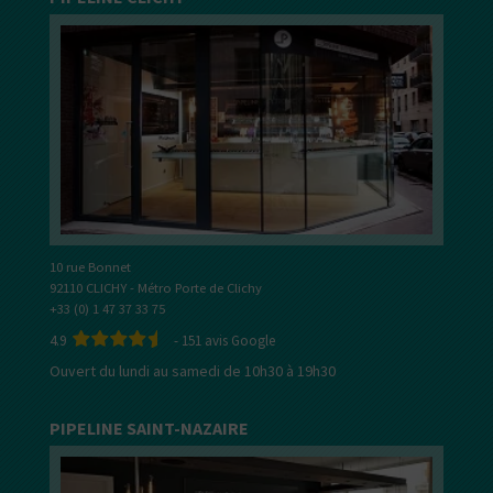
10 rue Bonnet
92110 CLICHY - Métro Porte de Clichy
+33 (0) 1 47 37 33 75
4.9
-
151
avis Google
Ouvert du lundi au samedi de 10h30 à 19h30
PIPELINE SAINT-NAZAIRE