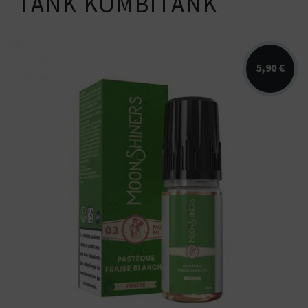
TANK KOMBITANK
5,90 €
Arômes : pastèque, fraise blanche. E-
liquide Moonshiners. Disponible en...