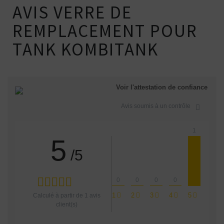
AVIS VERRE DE
REMPLACEMENT POUR
TANK KOMBITANK
Voir l'attestation de confiance
Avis soumis à un contrôle
1
5
/5
0
0
0
0
1
2
3
4
5
Calculé à partir de
1
avis
client(s)