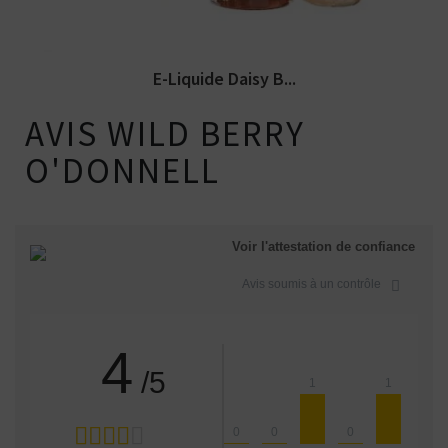
E-Liquide Daisy B...
AVIS WILD BERRY
O'DONNELL
Voir l'attestation de confiance
Avis soumis à un contrôle
4
/5
1
1
0
0
0