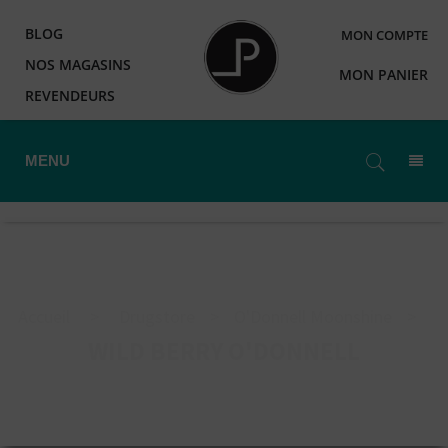
BLOG
MON COMPTE
NOS MAGASINS
MON PANIER
REVENDEURS
MENU
Accueil
>
Drugstore
>
O'Donnell Moonshine
>
WILD BERRY O'DONNELL