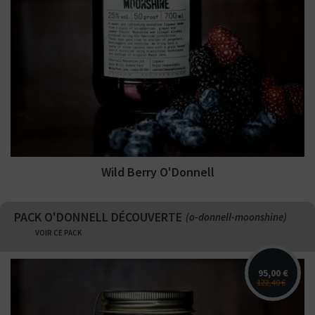
Wild Berry O'Donnell
PACK O'DONNELL DÉCOUVERTE
(o-donnell-moonshine)
VOIR CE PACK
95,00 €
122,40 €
O'Donnell Moonshine Wild Berry
700ml - Fruits d'été, cassis, framboises,