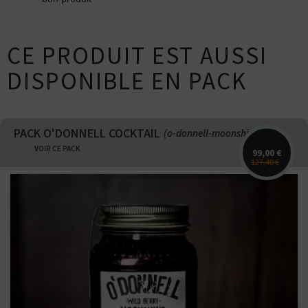
CE PRODUIT EST AUSSI
DISPONIBLE EN PACK
PACK O'DONNELL COCKTAIL
(o-donnell-moonshine)
VOIR CE PACK
99,00 €
127,40 €
O'Donnell Moonshine Wild Berry
700ml - Fruits d'été, cassis, framboises,
mûres. Conçu en Allemagne. Vol. 25%