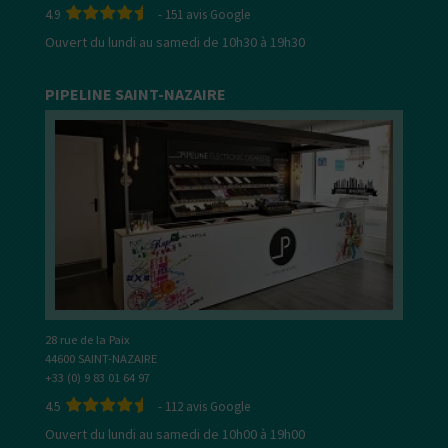
4.9
-
151
avis Google
Ouvert du lundi au samedi de 10h30 à 19h30
PIPELINE SAINT-NAZAIRE
28 rue de la Paix
44600 SAINT-NAZAIRE
+33 (0) 9 83 01 64 97
4.5
-
112
avis Google
Ouvert du lundi au samedi de 10h00 à 19h00