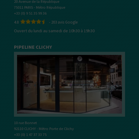
20 Avenue de la République
75011 PARIS - Métro République
+33 (0) 9 51 35 99 36
4.8
-
203
avis Google
Ouvert du lundi au samedi de 10h30 à 19h30
PIPELINE CLICHY
10 rue Bonnet
92110 CLICHY - Métro Porte de Clichy
+33 (0) 1 47 37 33 75