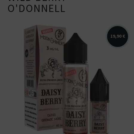
O'DONNELL
19,90 €
Arômes : cassis, grenade, mûre.
Disponible en 40ml pour 60ml ou 50ml...