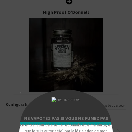
High Proof O'Donnell
"
Configuration :
Sans bec verseur
NE VAPOTEZ PAS SI VOUS NE FUMEZ PAS
En entrant sur ce site, je reconnais être majeur(e) et
que je suis autorisé(e) par la législation de mon