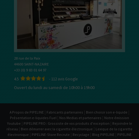
28 rue de la Paix
44600 SAINT-NAZAIRE
+33 (0) 9 83 01 64 97
4.5
-
112
avis Google
Ouvert du lundi au samedi de 10h00 à 19h00
|
|
|
A Propos de PIPELINE
Fabricants partenaires
Bien choisir son e-liquide
|
|
Présentation e-liquides Fuel
Nos Medias et partenaires
Notre émission
|
|
Youtube
PIPELINE PRO : Grossiste de vos produits d'exception
Rejoindre le
|
|
réseau
Bien démarrer avec la cigarette électronique
Lexique de la cigarette
|
|
|
|
électronique
PIPELINE-Store Recrute
Recyclage
Blog PIPELINE
PIPELINE