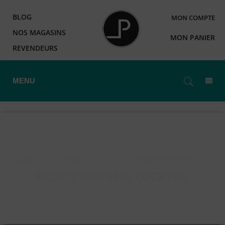
BLOG
MON COMPTE
NOS MAGASINS
MON PANIER
REVENDEURS
MENU
Accueil
>
Drugstore
>
O'Donnell Moonshine
>
PACK O'DONNELL COCKTAIL