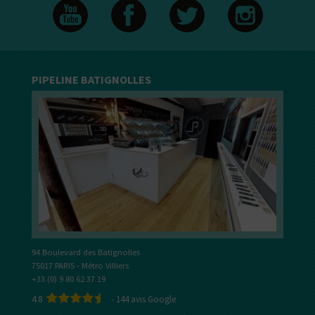
PIPELINE BATIGNOLLES
94 Boulevard des Batignolles
75017 PARIS - Métro Villiers
+33 (0) 9 80 62 37 19
4.8
-
144
avis Google