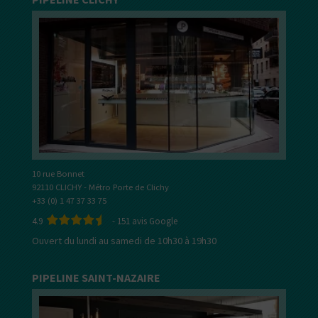
10 rue Bonnet
92110 CLICHY - Métro Porte de Clichy
+33 (0) 1 47 37 33 75
4.9
-
151
avis Google
Ouvert du lundi au samedi de 10h30 à 19h30
PIPELINE SAINT-NAZAIRE