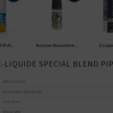
tes plutôt ?
Bottom
Feeder
c blond.
Booster Moonshiners en
Arômes : 
E-Pipe
uide
10ml et 20 mg/ml de
corsé et é
0ml...
nicotine. PG/VG de 50/50.
Bootleg Se
-M Al...
Booster Moonshine...
E-Liqui
E-LIQUIDE SPECIAL BLEND PI
50% PG, 50% VG
10ml nicotiné, Shake & Vape
10 ml, 50 ml
50 pour 60ml