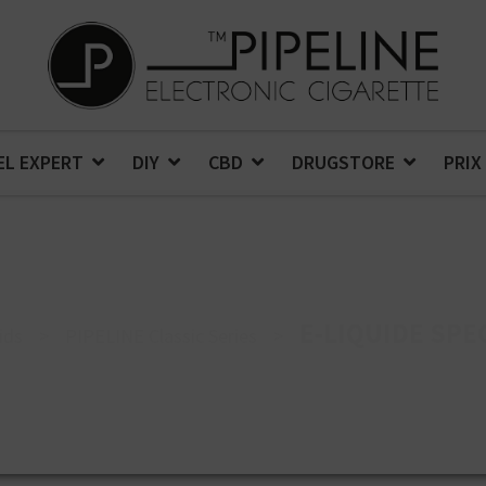
EL EXPERT
DIY
CBD
DRUGSTORE
PRIX
E-LIQUIDE SPE
ids
>
PIPELINE Classic Series
>