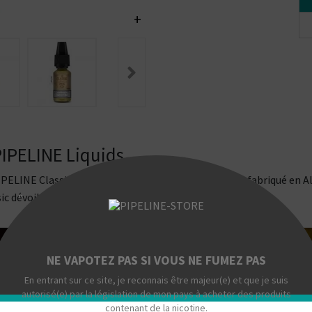
+
PIPELINE Liquids
IPELINE Classic Series a été imaginé, développé puis fabriqué en 
sic dévoilant un goût de blond qui est boisé.
"
NE VAPOTEZ PAS SI VOUS NE FUMEZ PAS
En entrant sur ce site, je reconnais être majeur(e) et que je suis
autorisé(e) par la législation de mon pays à acheter des produits
contenant de la nicotine.