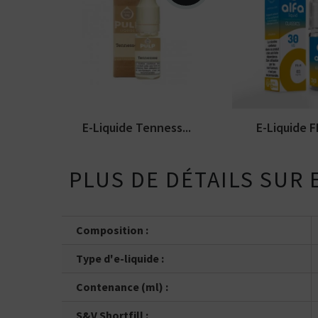
Vous ê
50% / 50%
directe
indirecte
Tube
Box
Arômes : blend blond
Arômes : classi
américain. Disponible en
Alfaliquid. E-liq
10ml nicotiné. Fabriqué en...
disponible en 1
E-Liquide Tenness...
E-Liquide FR
PLUS DE DÉTAILS SUR 
Composition :
Type d'e-liquide :
Contenance (ml) :
S&V Shortfill :