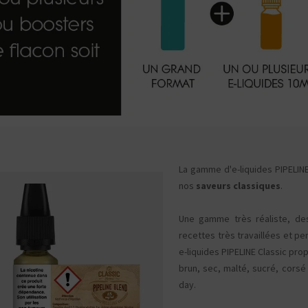
La gamme d'e-liquides PIPELIN
nos
saveurs classiques
.
Une gamme très réaliste, de
recettes très travaillées et pe
e-liquides PIPELINE Classic pro
brun, sec, malté, sucré, corsé 
day.
Kits pour Fumeur
Kits pour Fumeur
MODÉRÉ
IMPORTANT
Saveur
Les
Saveur
Arôme