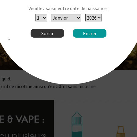
Veuillez saisir votre date de naissance :
Sortir
Entrer
"
iquid.
g/ml de nicotine ainsi qu'en 50ml sans nicotine.