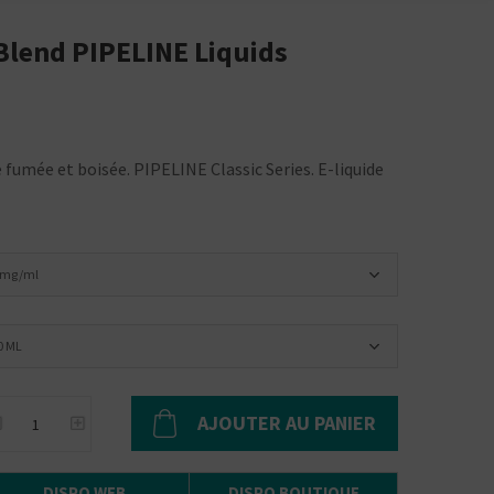
 Blend PIPELINE Liquids
 fumée et boisée. PIPELINE Classic Series. E-liquide
 mg/ml
0 ML
AJOUTER AU PANIER
DISPO WEB
DISPO BOUTIQUE