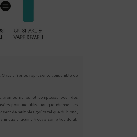
E Classic Series représente l‘ensemble de
s arômes riches et complexes pour des
nsées pour une utilisation quotidienne. Les
posent de multiples goûts tel que du blond,
afin que chacun y trouve son e-liquide all-
CBD : L'UNIVERS DÉDIÉ À LA R
LE DRUGSTORE DU PI
Saveur
Arôme
Saveur
Arôme
VOIR