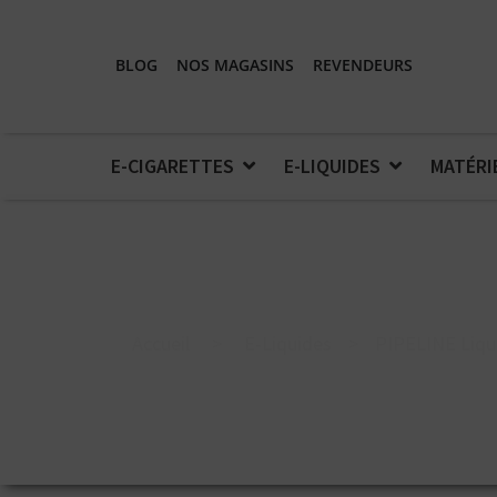
BLOG
NOS MAGASINS
REVENDEURS
E-CIGARETTES
E-LIQUIDES
MATÉRI
Accueil
>
E-Liquides
>
PIPELINE Liqu