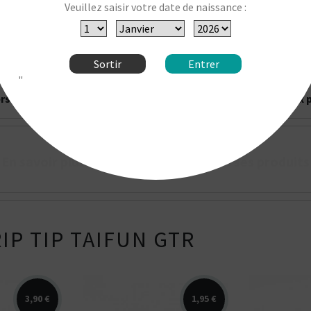
Veuillez saisir votre date de naissance :
ore
Sortir
Entrer
"
onique est interdite aux personnes de moins de 18 ans, et déc
ersonnes allergiques à la nicotine, au propylène glycol et aux
En savoir plus sur la marque Taifun et ses produits
IP TIP TAIFUN GTR
3,90 €
1,95 €