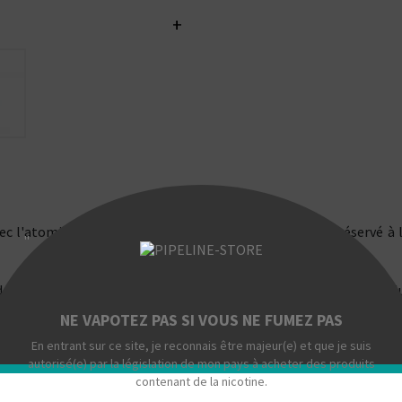
+
avec l'atomiseur Taifun GTR. Ce drip tip Taifun GTR est réservé à
"
déclinaisons : acier inoxydable, POM (noir) ou en PSU (jaune translu
NE VAPOTEZ PAS SI VOUS NE FUMEZ PAS
En entrant sur ce site, je reconnais être majeur(e) et que je suis
autorisé(e) par la législation de mon pays à acheter des produits
contenant de la nicotine.