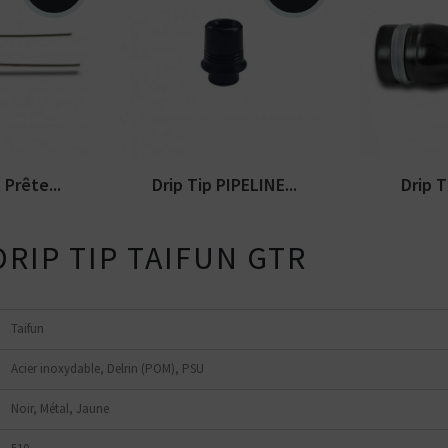
réfabriquées
r
Drip tip (embout buccal)
. Disponibles
identique à celui inclus avec
le clearomiseur...
Drip tip 5
Prête...
Drip Tip PIPELINE...
Drip T
DRIP TIP TAIFUN GTR
Taifun
Acier inoxydable, Delrin (POM), PSU
Noir, Métal, Jaune
Kits pour Fumeur
Kits pour Fumeur
MODÉRÉ
IMPORTANT
Saveur
Les
Saveur
Arôme