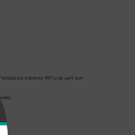
 l'inhalation indirecte (MTL) de part son
cide).