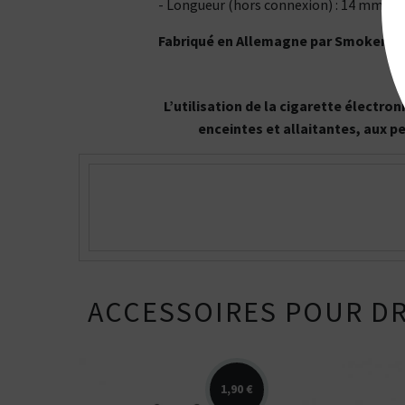
- Longueur (hors connexion) : 14 mm
Fabriqué en Allemagne par SmokerSt
L’utilisation de la cigarette électr
enceintes et allaitantes, aux p
ACCESSOIRES POUR DR
1,90 €