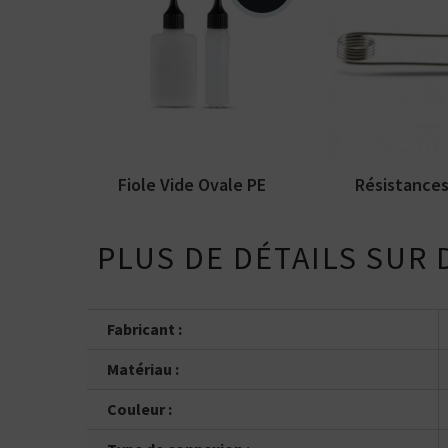
Résistances p
Fiole vide ovale d'une
pour atomiseu
contenance de 50 ml ou 100
reconstructible
ml au choix. Fabriquée...
en...
Fiole Vide Ovale PE
Résistances 
PLUS DE DÉTAILS SUR 
Fabricant :
Matériau :
Couleur :
Kits pour Fumeur
OCCASIONNEL
Saveur