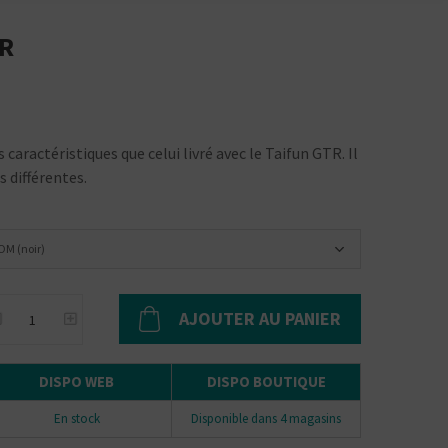
TR
caractéristiques que celui livré avec le Taifun GTR. Il
s différentes.
OM (noir)
AJOUTER AU PANIER
DISPO WEB
DISPO BOUTIQUE
En stock
Disponible dans 4 magasins