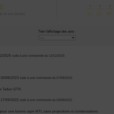
tes plutôt ?
0
0
0
Bottom
Feeder
1
2
3
 de
16
avis client(s)
E-Pipe
Trier l'affichage des avis :
12/2025
suite à une commande du 12/12/2025
e 30/08/2023
suite à une commande du 07/08/2023
 le Taifun GTR.
e 17/09/2022
suite à une commande du 03/09/2022
t pour une bonne vape MTL sans projections ni condensations