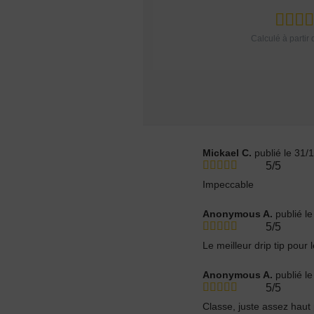
Vous ê
50% / 50%
directe
indirecte
Tube
Box
Calculé à partir
Mickael C.
publié le 31/
5/5
Impeccable
Anonymous A.
publié l
5/5
Le meilleur drip tip pour
Anonymous A.
publié l
5/5
Classe, juste assez hau