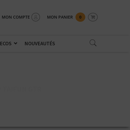
MON COMPTE
MON PANIER
0
 ECOS
NOUVEAUTÉS
P TAIFUN GTR