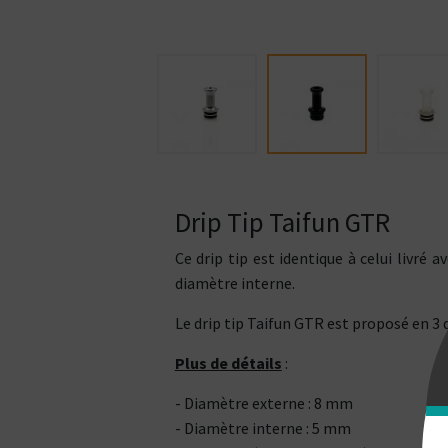
Drip Tip Taifun GTR
Ce drip tip est identique à celui livré 
diamètre interne.
Le drip tip Taifun GTR est proposé en 3 
Plus de détails
:
- Diamètre externe : 8 mm
- Diamètre interne : 5 mm