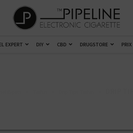
EL EXPERT
DIY
CBD
DRUGSTORE
PRIX
DRIP TI
iel Expert
>
Taifun
>
Drip Tips Taifun
>